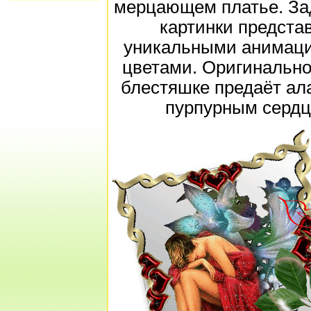
мерцающем платье. За
картинки предста
уникальными анимац
цветами. Оригинально
блестяшке предаёт ала
пурпурным сердц